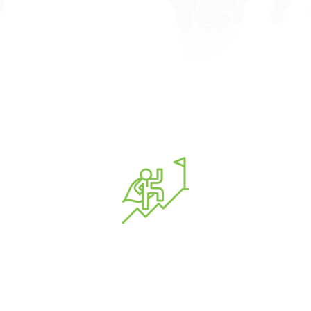
Tầm nhìn - Sứ mệnh
TẦM NHÌN
ANOVA là thương hiệu thuốc thú y-thủy sản hàng đầu
Việt Nam mang tầm quốc tế.
ANOVA là đối tác tin cậy với tất cả khách hàng và luôn