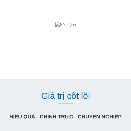
là lựa chọn đầu tiên của người chăn nuôi-nuôi trồng
thủy sản.
SỨ MỆNH
Đem lại sự sung túc cho mọi người thông qua việc
cung cấp các giải pháp hiệu quả về thú y và thủy
sản.
Giá trị cốt lõi
HIỆU QUẢ - CHÍNH TRỰC - CHUYÊN NGHIỆP