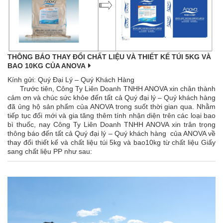
THÔNG BÁO THAY ĐỔI CHẤT LIỆU VÀ THIẾT KẾ TÚI 5KG VÀ
BAO 10KG CỦA ANOVA
Kính gửi: Quý Đại Lý – Quý Khách Hàng
Trước tiên, Công Ty Liên Doanh TNHH ANOVA xin chân thành
cảm ơn và chúc sức khỏe đến tất cả Quý đại lý – Quý khách hàng
đã ủng hộ sản phẩm của ANOVA trong suốt thời gian qua. Nhằm
tiếp tục đổi mới và gia tăng thêm tính nhận diện trên các loại bao
bì thuốc, nay Công Ty Liên Doanh TNHH ANOVA xin trân trọng
thông báo đến tất cả Quý đại lý – Quý khách hàng của ANOVA về
thay đổi thiết kế và chất liệu túi 5kg và bao10kg từ chất liệu Giấy
sang chất liệu PP như sau: