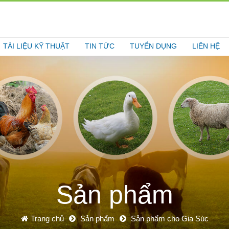
TÀI LIỆU KỸ THUẬT
TIN TỨC
TUYỂN DỤNG
LIÊN HỆ
Sản phẩm
Trang chủ
Sản phẩm
Sản phẩm cho Gia Súc