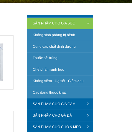
SẢN PHẨM CHO GIA SÚC
Kháng sinh phòng trị bệnh
Cung cấp chất dinh dưỡng
Thuốc sát trùng
Chế phẩm sinh học
Kháng viêm - Hạ sốt - Giảm đau
Các dạng thuốc khác
SẢN PHẨM CHO GIA CẦM
SẢN PHẨM CHO GÀ ĐÁ
SẢN PHẨM CHO CHÓ & MÈO