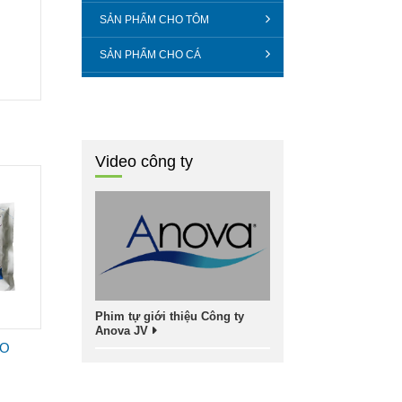
SẢN PHẨM CHO TÔM
SẢN PHẨM CHO CÁ
Video công ty
Phim tự giới thiệu Công ty
Anova JV
CO