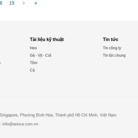
8
19
›
»
Tài liệu kỹ thuật
Tin tức
Heo
Tin công ty
Gà - Vịt - Cút
Tin tức chung
o
Tôm
Cá
- Singapore, Phường Bình Hòa, Thành phố Hồ Chí Minh, Việt Nam
l:
info@anova.com.vn