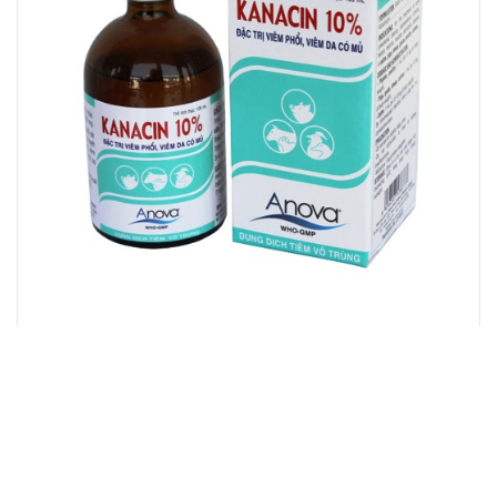
KANACIN 10%
«
‹
1
2
3
4
5
6
7
8
9
10
›
»