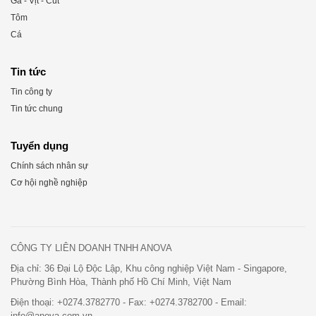
Gà - Vịt - Cút
Tôm
Cá
Tin tức
Tin công ty
Tin tức chung
Tuyển dụng
Chính sách nhân sự
Cơ hội nghề nghiệp
CÔNG TY LIÊN DOANH TNHH ANOVA
Địa chỉ: 36 Đại Lộ Độc Lập, Khu công nghiệp Việt Nam - Singapore,
Phường Bình Hòa, Thành phố Hồ Chí Minh, Việt Nam
Điện thoại:
+0274.3782770
- Fax:
+0274.3782700
- Email:
info@anova.com.vn