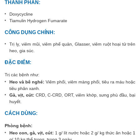
THÀNH PHẦN:
Doxycycline
Tiamulin Hydrogen Fumarate
CÔNG DỤNG CHÍNH:
Trị lỵ, viêm mũi, viêm phế quản, Glasser, viêm ruột hoại tử trên
heo, gia súc.
ĐẶC ĐIỂM:
Trị các bệnh như:
Heo và bê nghé:
Viêm phổi, viêm màng phổi, tiêu ra máu hoặc
tiêu phân xanh.
Gà, vịt, cút:
CRD, C-CRD, ORT, viêm khớp, sưng phù đầu, bại
huyết.
CÁCH DÙNG:
Phòng bệnh:
Heo con, gà, vịt, cút:
1 g/ lít nước hoặc 2 g/ kg thức ăn hoặc 1
g/ 10 kg thể trọng, trong 3 ngày.