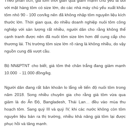
Theo phân tích, giá tôm thời gian qua giảm mạnh chủ yếu là đối
với mặt hàng tôm có size lớn, do các nhà máy chủ yếu xuất khẩu
tôm nhỏ 90 - 100 con/kg nên đã không nhập tôm nguyên liệu kích
thước lớn. Thời gian qua, do nhiều doanh nghiệp nuôi tôm công
nghiệp với sản lượng rất nhiều, người dân cho rằng không thể
cạnh tranh được nên đã nuôi tôm size lớn hơn để cung cấp cho
thương lái. Thị trường tôm size lớn rõ ràng là không nhiều, do vậy
nguồn cung đã vượt cầu.
Bộ NN&PTNT cho biết, giá tôm thẻ chân trắng đang giảm mạnh
10.000 - 11.000 đồng/kg.
Người dân đang rất băn khoăn lo lắng về tiến độ nuôi tôm trong
năm 2018. Song nhiều chuyên gia cho rằng giá tôm vừa qua
giảm là do Ấn Độ, Bangladesh, Thái Lan… đều vào mùa thu
hoạch tôm. Sang quý III và quý IV, khi các nước không còn tôm
nguyên liệu bán ra thị trường, nhiều khả năng giá tôm lại được
phục hồi và tăng mạnh.