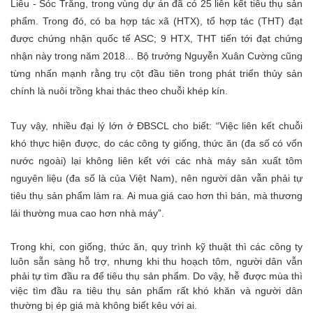
Liêu - Sóc Trăng, trong vùng dự án đã có 25 liên kết tiêu thụ sản
phẩm. Trong đó, có ba hợp tác xã (HTX), tổ hợp tác (THT) đạt
được chứng nhận quốc tế ASC; 9 HTX, THT tiến tới đạt chứng
nhận này trong năm 2018... Bộ trưởng Nguyễn Xuân Cường cũng
từng nhấn mạnh rằng trụ cột đầu tiên trong phát triển thủy sản
chính là nuôi trồng khai thác theo chuỗi khép kín.
Tuy vậy, nhiều đại lý lớn ở ĐBSCL cho biết: “Việc liên kết chuỗi
khó thực hiện được, do các công ty giống, thức ăn (đa số có vốn
nước ngoài) lại không liên kết với các nhà máy sản xuất tôm
nguyên liệu (đa số là của Việt Nam), nên người dân vẫn phải tự
tiêu thụ sản phẩm làm ra. Ai mua giá cao hơn thì bán, mà thương
lái thường mua cao hơn nhà máy”.
Trong khi, con giống, thức ăn, quy trình kỹ thuật thì các công ty
luôn sẵn sàng hỗ trợ, nhưng khi thu hoạch tôm, người dân vẫn
phải tự tìm đầu ra để tiêu thụ sản phẩm. Do vậy, hễ được mùa thì
việc tìm đầu ra tiêu thụ sản phẩm rất khó khăn và người dân
thường bị ép giá mà không biết kêu với ai.