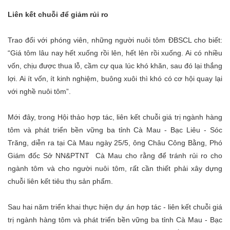
Liên kết chuỗi để giảm rủi ro
Trao đổi với phóng viên, những người nuôi tôm ĐBSCL cho biết:
“Giá tôm lâu nay hết xuống rồi lên, hết lên rồi xuống. Ai có nhiều
vốn, chịu được thua lỗ, cầm cự qua lúc khó khăn, sau đó lại thắng
lợi. Ai ít vốn, ít kinh nghiệm, buông xuôi thì khó có cơ hội quay lại
với nghề nuôi tôm”.
Mới đây, trong Hội thảo hợp tác, liên kết chuỗi giá trị ngành hàng
tôm và phát triển bền vững ba tỉnh Cà Mau - Bạc Liêu - Sóc
Trăng, diễn ra tại Cà Mau ngày 25/5, ông Châu Công Bằng, Phó
Giám đốc Sở NN&PTNT Cà Mau cho rằng để tránh rủi ro cho
ngành tôm và cho người nuôi tôm, rất cần thiết phải xây dựng
chuỗi liên kết tiêu thụ sản phẩm.
Sau hai năm triển khai thực hiện dự án hợp tác - liên kết chuỗi giá
trị ngành hàng tôm và phát triển bền vững ba tỉnh Cà Mau - Bạc