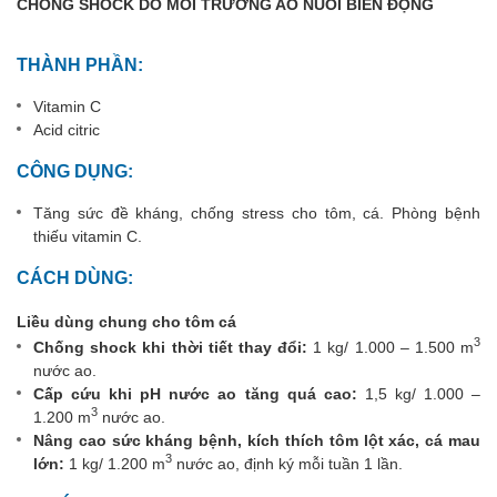
CHỐNG SHOCK DO MÔI TRƯỜNG AO NUÔI BIẾN ĐỘNG
THÀNH PHẦN:
Vitamin C
Acid citric
CÔNG DỤNG:
Tăng sức đề kháng, chống stress cho tôm, cá. Phòng bệnh
thiếu vitamin C.
CÁCH DÙNG:
Liều dùng chung cho tôm cá
3
Chống shock khi thời tiết thay đổi:
1 kg/ 1.000 – 1.500 m
nước ao.
Cấp cứu khi pH nước ao tăng quá cao:
1,5 kg/ 1.000 –
3
1.200 m
nước ao.
Nâng cao sức kháng bệnh, kích thích tôm lột xác, cá mau
3
lớn:
1 kg/ 1.200 m
nước ao, định ký mỗi tuần 1 lần.