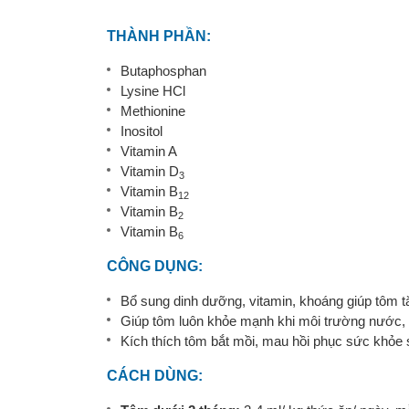
THÀNH PHẦN:
Butaphosphan
Lysine HCl
Methionine
Inositol
Vitamin A
Vitamin D
3
Vitamin B
12
Vitamin B
2
Vitamin B
6
CÔNG DỤNG:
Bổ sung dinh dưỡng, vitamin, khoáng giúp tôm t
Giúp tôm luôn khỏe mạnh khi môi trường nước, th
Kích thích tôm bắt mồi, mau hồi phục sức khỏe sa
CÁCH DÙNG: