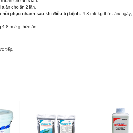
i tuần cho ăn 3 lần.
 tuần cho ăn 2 lần.
hồi phục nhanh sau khi điều trị bệnh:
4-8 ml/ kg thức ăn/ ngày,
 4-8 ml/kg thức ăn.
c tiếp.