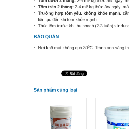
Tôm dưới 2 tháng:
2-4 ml/ kg thức ăn/ ngày, mỗ
Tôm trên 2 tháng:
2-4 ml/ kg thức ăn/ ngày, mỗi
Trường hợp tôm yếu, không khỏe mạnh, cần 
liên tục đến khi tôm khỏe mạnh.
Thúc tôm trước khi thu hoạch (2-3 tuần) sử dụng
BẢO QUẢN:
0
Nơi khô mát không quá 30
C. Tránh ánh sáng trự
Sản phẩm cùng loại