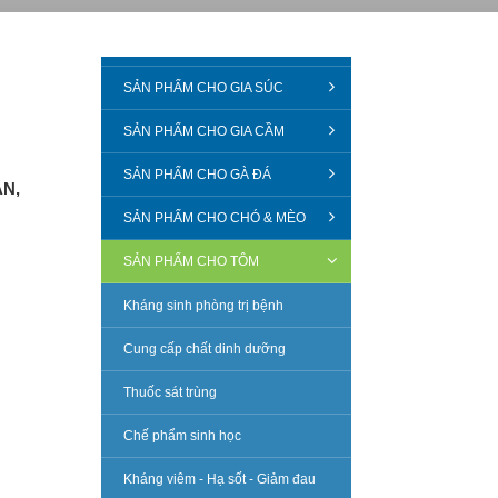
SẢN PHẨM CHO GIA SÚC
SẢN PHẨM CHO GIA CẦM
SẢN PHẨM CHO GÀ ĐÁ
N,
SẢN PHẨM CHO CHÓ & MÈO
SẢN PHẨM CHO TÔM
Kháng sinh phòng trị bệnh
Cung cấp chất dinh dưỡng
Thuốc sát trùng
Chế phẩm sinh học
Kháng viêm - Hạ sốt - Giảm đau